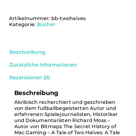
of
Two
Halves:
Artikelnummer:
bb-twohalves
The
Kategorie:
Bücher
History
Of
Football
Video
Beschreibung
Games
(Bitmap
Zusätzliche Informationen
Books)
Menge
Rezensionen (0)
Beschreibung
Akribisch recherchiert und geschrieben
von dem fußballbegeisterten Autor und
erfahrenen Spielejournalisten, Historiker
und Dokumentaristen Richard Moss –
Autor von Bitmaps The Secret History of
Mac Gaming – A Tale of Two Halves: A Tale