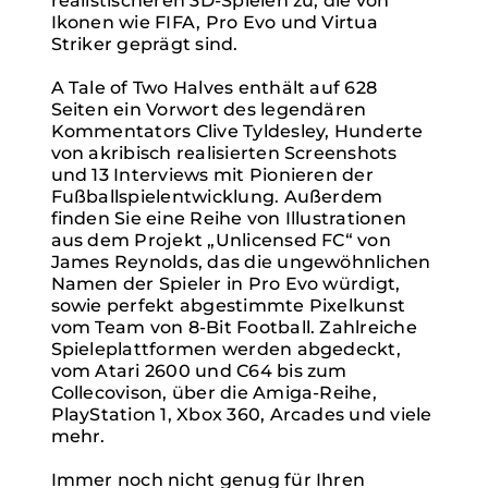
realistischeren 3D-Spielen zu, die von
Ikonen wie FIFA, Pro Evo und Virtua
Striker geprägt sind.
A Tale of Two Halves enthält auf 628
Seiten ein Vorwort des legendären
Kommentators Clive Tyldesley, Hunderte
von akribisch realisierten Screenshots
und 13 Interviews mit Pionieren der
Fußballspielentwicklung. Außerdem
finden Sie eine Reihe von Illustrationen
aus dem Projekt „Unlicensed FC“ von
James Reynolds, das die ungewöhnlichen
Namen der Spieler in Pro Evo würdigt,
sowie perfekt abgestimmte Pixelkunst
vom Team von 8-Bit Football. Zahlreiche
Spieleplattformen werden abgedeckt,
vom Atari 2600 und C64 bis zum
Collecovison, über die Amiga-Reihe,
PlayStation 1, Xbox 360, Arcades und viele
mehr.
Immer noch nicht genug für Ihren