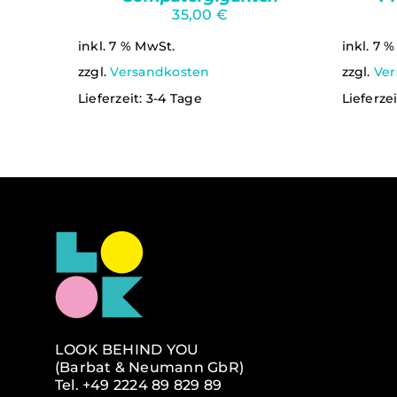
35,00
€
inkl. 7 % MwSt.
inkl. 7 
zzgl.
Versandkosten
zzgl.
Ver
Lieferzeit:
3-4 Tage
Lieferze
LOOK BEHIND YOU
(Barbat & Neumann GbR)
Tel.
+49 2224 89 829 89