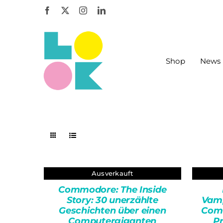
Zum
Inhalt
springen
Shop
News
Ausverkauft
QUICK
Commodore: The Inside
VIEW
Story: 30 unerzählte
Vamp
Geschichten über einen
Comm
Computergiganten
Pr