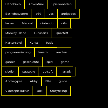
Handbuch
Adventure
Spielkonsolen
Betriebssystem
c64
vcs
amigados
kernel
Manual
nintendo
n64
Monkey Island
Lucasarts
Quartett
Kartenspiel
Kunst
basic
programmierung
kreativ
medien
games
geschichte
spiel
game
siedler
strategie
ubisoft
narrativ
Apokalypse
Abby
Ellie
guide
Videospielkultur
Joel
Storytelling