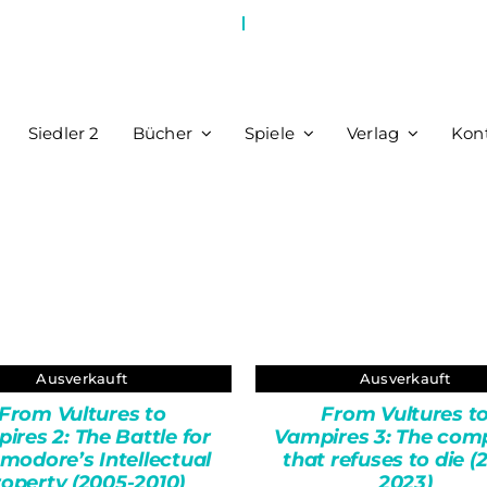
Siedler 2
Bücher
Spiele
Verlag
Kon
Ausverkauft
Ausverkauft
Bewertet
Ungeprüfte
mit
5.00
von
QUICK VIEW
Gesamtbewertungen
From Vultures to
From Vultures t
5
ires 2: The Battle for
Vampires 3: The com
QUICK VIEW
odore’s Intellectual
that refuses to die (
operty (2005-2010)
2023)