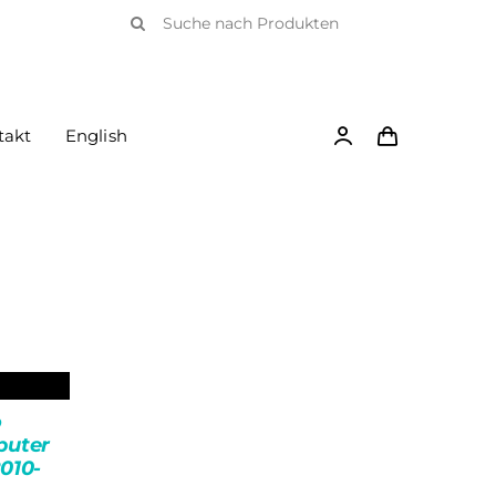
Suche
nach:
takt
English
o
puter
2010-