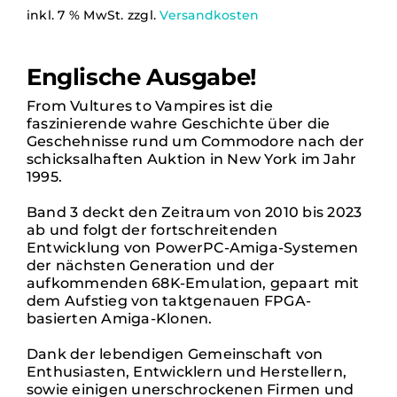
mit
5.00
von
Verlag
inkl. 7 % MwSt.
zzgl.
Versandkosten
5, basierend
auf
Kundenbewertung
Kontakt
Englische Ausgabe!
From Vultures to Vampires ist die
faszinierende wahre Geschichte über die
English
Geschehnisse rund um Commodore nach der
schicksalhaften Auktion in New York im Jahr
1995.
Band 3 deckt den Zeitraum von 2010 bis 2023
ab und folgt der fortschreitenden
Entwicklung von PowerPC-Amiga-Systemen
der nächsten Generation und der
aufkommenden 68K-Emulation, gepaart mit
dem Aufstieg von taktgenauen FPGA-
basierten Amiga-Klonen.
Dank der lebendigen Gemeinschaft von
Enthusiasten, Entwicklern und Herstellern,
sowie einigen unerschrockenen Firmen und