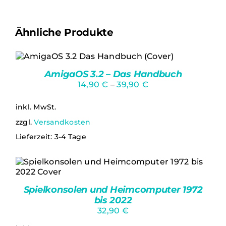
Ähnliche Produkte
Bewertet
Ungeprüfte Gesamtbewertungen
mit
5.00
von
AmigaOS 3.2 – Das Handbuch
5
DIESES
AUSFÜHRUNG WÄHLEN
/
14,90
€
–
39,90
€
PRODUKT
DETAILS
WEIST
MEHRERE
inkl. MwSt.
VARIANTEN
zzgl.
Versandkosten
AUF.
DIE
Lieferzeit:
3-4 Tage
OPTIONEN
KÖNNEN
AUF
DER
PRODUKTSEITE
IN DEN WARENKORB
/
Spielkonsolen und Heimcomputer 1972
GEWÄHLT
DETAILS
bis 2022
WERDEN
32,90
€