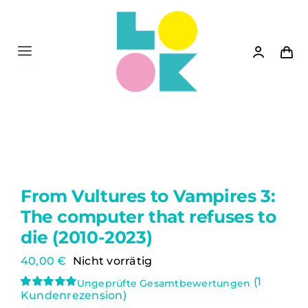
Zum
Inhalt
springen
Toggle
Navigation
Shop
News
Siedler 2
From Vultures to Vampires 3:
The computer that refuses to
Bücher
die (2010-2023)
40,00
€
Nicht vorrätig
Spiele
(
1
Ungeprüfte Gesamtbewertungen
Kundenrezension)
Bewertet
1