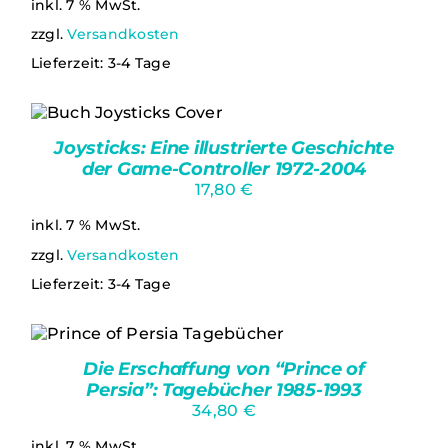
inkl. 7 % MwSt.
zzgl.
Versandkosten
Lieferzeit:
3-4 Tage
IN DEN WARENKORB
/
Joysticks: Eine illustrierte Geschichte
DETAILS
der Game-Controller 1972-2004
17,80
€
inkl. 7 % MwSt.
zzgl.
Versandkosten
Lieferzeit:
3-4 Tage
IN DEN WARENKORB
/
Die Erschaffung von “Prince of
DETAILS
Persia”: Tagebücher 1985-1993
34,80
€
inkl. 7 % MwSt.