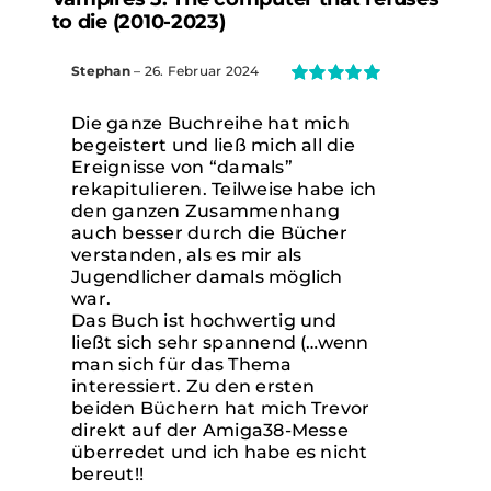
to die (2010-2023)
Stephan
–
26. Februar 2024
Bewertet
mit
5
von 5
Die ganze Buchreihe hat mich
begeistert und ließ mich all die
Ereignisse von “damals”
rekapitulieren. Teilweise habe ich
den ganzen Zusammenhang
auch besser durch die Bücher
verstanden, als es mir als
Jugendlicher damals möglich
war.
Das Buch ist hochwertig und
ließt sich sehr spannend (…wenn
man sich für das Thema
interessiert. Zu den ersten
beiden Büchern hat mich Trevor
direkt auf der Amiga38-Messe
überredet und ich habe es nicht
bereut!!