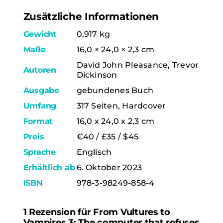
Zusätzliche Informationen
Gewicht
0,917 kg
Maße
16,0 × 24,0 × 2,3 cm
David John Pleasance, Trevor
Autoren
Dickinson
Ausgabe
gebundenes Buch
Umfang
317 Seiten, Hardcover
Format
16,0 x 24,0 x 2,3 cm
Preis
€40 / £35 / $45
Sprache
Englisch
Erhältlich ab
6. Oktober 2023
ISBN
978-3-98249-858-4
1 Rezension für
From Vultures to
Vampires 3: The computer that refuses