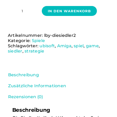
IN DEN WARENKORB
Die
Siedler
II
Alternative:
Gold
Edition
Artikelnummer:
lby-diesiedler2
(Amiga)
Kategorie:
Spiele
Menge
Schlagwörter:
ubisoft
,
Amiga
,
spiel
,
game
,
siedler
,
strategie
Beschreibung
Zusätzliche Informationen
Rezensionen (0)
Beschreibung