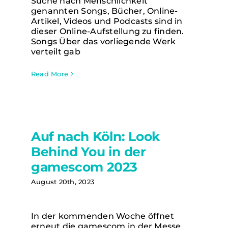
Suche nach Menschlichkeit
Menschlichkeit”
genannten Songs, Bücher, Online-
Artikel, Videos und Podcasts sind in
dieser Online-Aufstellung zu finden.
Songs Über das vorliegende Werk
verteilt gab
Read More
Auf nach Köln: Look Behind You in
Auf nach Köln: Look
der gamescom 2023
Behind You in der
gamescom 2023
August 20th, 2023
In der kommenden Woche öffnet
erneut die gamescom in der Messe