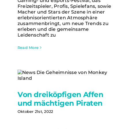
Gaming- und eSports-Festival, das
Freizeitspieler, Profis, Spielefans, sowie
Macher und Stars der Szene in einer
erlebnisorientierten Atmosphäre
zusammenbringt, um neue Trends zu
erleben und die gemeinsame
Leidenschaft zu
Read More
Von dreiköpfigen Affen
Von dreiköpfigen Affen und
mächtigen Piraten
und mächtigen Piraten
Oktober 21st, 2022