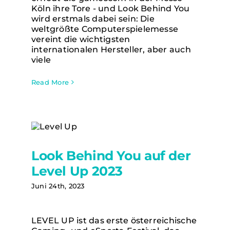
Köln ihre Tore - und Look Behind You
wird erstmals dabei sein: Die
weltgrößte Computerspielemesse
vereint die wichtigsten
internationalen Hersteller, aber auch
viele
Read More
Look Behind You auf der Level Up
Look Behind You auf der
2023
Level Up 2023
Juni 24th, 2023
LEVEL UP ist das erste österreichische