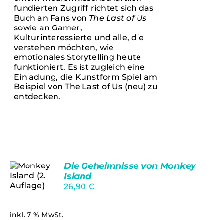
fundierten Zugriff richtet sich das
Buch an Fans von
The Last of Us
sowie an Gamer,
Kulturinteressierte und alle, die
verstehen möchten, wie
emotionales Storytelling heute
funktioniert. Es ist zugleich eine
Einladung, die Kunstform Spiel am
Beispiel von The Last of Us (neu) zu
entdecken.
Die Geheimnisse von Monkey
Island
Bewertet
26,90
€
Ungeprüfte
mit
4.50
Gesamtbewertungen
von 5
IN DEN
inkl. 7 % MwSt.
WARENKORB