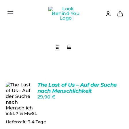
Zum
Inhalt
springen
Toggle
Navigation
Shop
News
Siedler 2
The Last of Us – Auf der Suche
Bücher
nach Menschlichkeit
29,90
€
Spiele
inkl. 7 % MwSt.
IN DEN
Lieferzeit:
3-4 Tage
WARENKORB
Verlag