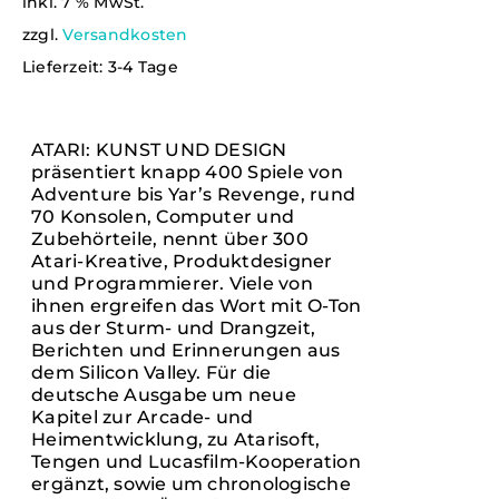
inkl. 7 % MwSt.
WARENKORB
/
zzgl.
Versandkosten
DETAILS
Lieferzeit:
3-4 Tage
ATARI: KUNST UND DESIGN
präsentiert knapp 400 Spiele von
Adventure bis Yar’s Revenge, rund
70 Konsolen, Computer und
Zubehörteile, nennt über 300
Atari-Kreative, Produktdesigner
und Programmierer. Viele von
ihnen ergreifen das Wort mit O-Ton
aus der Sturm- und Drangzeit,
Berichten und Erinnerungen aus
dem Silicon Valley. Für die
deutsche Ausgabe um neue
Kapitel zur Arcade- und
Heimentwicklung, zu Atarisoft,
Tengen und Lucasfilm-Kooperation
ergänzt, sowie um chronologische