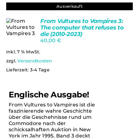
Ausverkauft
From Vultures to Vampires 3:
The computer that refuses to
die (2010-2023)
40,00
€
Bewertet
Ungeprüfte
mit
5.00
von
Gesamtbewertungen
5
inkl. 7 % MwSt.
DETAILS
zzgl.
Versandkosten
Lieferzeit:
3-4 Tage
Englische Ausgabe!
From Vultures to Vampires ist die
faszinierende wahre Geschichte
über die Geschehnisse rund um
Commodore nach der
schicksalhaften Auktion in New
York im Jahr 1995. Band 3 deckt