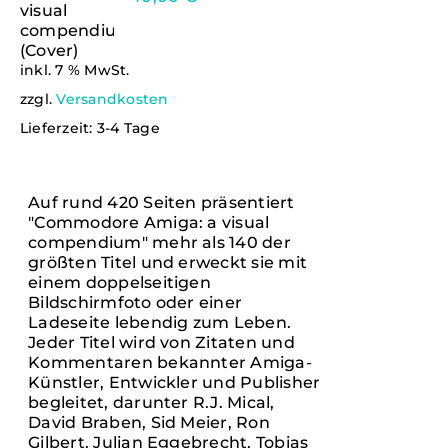
inkl. 7 % MwSt.
IN DEN
zzgl.
Versandkosten
WARENKORB
Lieferzeit:
3-4 Tage
/
DETAILS
Auf rund 420 Seiten präsentiert
"Commodore Amiga: a visual
compendium" mehr als 140 der
größten Titel und erweckt sie mit
einem doppelseitigen
Bildschirmfoto oder einer
Ladeseite lebendig zum Leben.
Jeder Titel wird von Zitaten und
Kommentaren bekannter Amiga-
Künstler, Entwickler und Publisher
begleitet, darunter R.J. Mical,
David Braben, Sid Meier, Ron
Gilbert, Julian Eggebrecht, Tobias