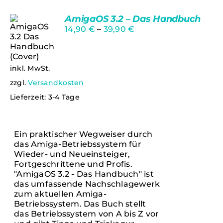
AmigaOS 3.2 – Das Handbuch
14,90
€
–
39,90
€
Bewertet
Ungeprüfte
inkl. MwSt.
mit
5.00
von
Gesamtbewertungen
5
zzgl.
Versandkosten
AUSFÜHRUNG
Lieferzeit:
3-4 Tage
WÄHLEN
DIESES
/
PRODUKT
DETAILS
WEIST
Ein praktischer Wegweiser durch
MEHRERE
das Amiga-Betriebssystem für
VARIANTEN
Wieder- und Neueinsteiger,
AUF.
Fortgeschrittene und Profis.
DIE
"AmigaOS 3.2 - Das Handbuch" ist
OPTIONEN
das umfassende Nachschlagewerk
KÖNNEN
zum aktuellen Amiga-
AUF
DER
Betriebssystem. Das Buch stellt
PRODUKTSEITE
das Betriebssystem von A bis Z vor
GEWÄHLT