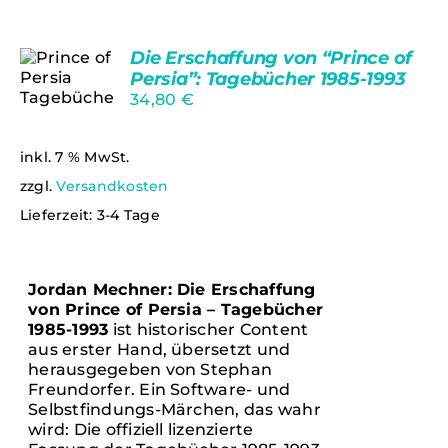
Die Erschaffung von “Prince of
Persia”: Tagebücher 1985-1993
34,80
€
IN DEN
WARENKORB
/
inkl. 7 % MwSt.
DETAILS
zzgl.
Versandkosten
Lieferzeit:
3-4 Tage
Jordan Mechner: Die Erschaffung
von Prince of Persia – Tagebücher
1985-1993
ist historischer Content
aus erster Hand, übersetzt und
herausgegeben von Stephan
Freundorfer. Ein Software- und
Selbstfindungs-Märchen, das wahr
wird: Die offiziell lizenzierte