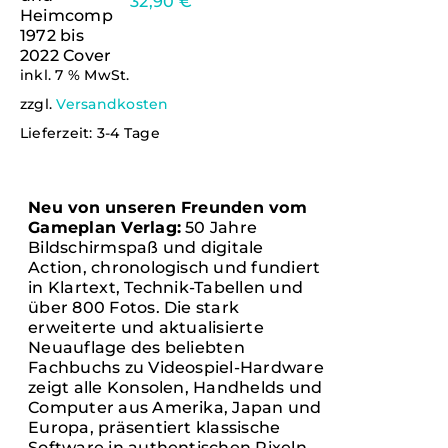
32,90
€
inkl. 7 % MwSt.
IN DEN
zzgl.
Versandkosten
WARENKORB
Lieferzeit:
3-4 Tage
/
DETAILS
Neu von unseren Freunden vom
Gameplan Verlag:
50 Jahre
Bildschirmspaß und digitale
Action, chronologisch und fundiert
in Klartext, Technik-Tabellen und
über 800 Fotos. Die stark
erweiterte und aktualisierte
Neuauflage des beliebten
Fachbuchs zu Videospiel-Hardware
zeigt alle Konsolen, Handhelds und
Computer aus Amerika, Japan und
Europa, präsentiert klassische
Software in authentischen Pixeln,