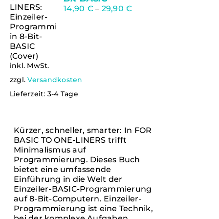
14,90
€
–
29,90
€
inkl. MwSt.
zzgl.
Versandkosten
AUSFÜHRUNG
Lieferzeit:
3-4 Tage
WÄHLEN
DIESES
/
PRODUKT
DETAILS
WEIST
Kürzer, schneller, smarter: In FOR
MEHRERE
BASIC TO ONE-LINERS trifft
VARIANTEN
Minimalismus auf
AUF.
Programmierung. Dieses Buch
DIE
bietet eine umfassende
OPTIONEN
Einführung in die Welt der
KÖNNEN
Einzeiler-BASIC-Programmierung
AUF
auf 8-Bit-Computern. Einzeiler-
DER
Programmierung ist eine Technik,
PRODUKTSEITE
bei der komplexe Aufgaben,