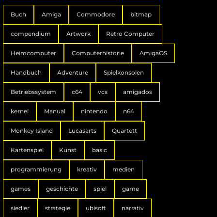
Buch
Amiga
Commodore
bitmap
compendium
Artwork
Retro Computer
Heimcomputer
Computerhistorie
AmigaOS
Handbuch
Adventure
Spielkonsolen
Betriebssystem
c64
vcs
amigados
kernel
Manual
nintendo
n64
Monkey Island
Lucasarts
Quartett
Kartenspiel
Kunst
basic
programmierung
kreativ
medien
games
geschichte
spiel
game
siedler
strategie
ubisoft
narrativ