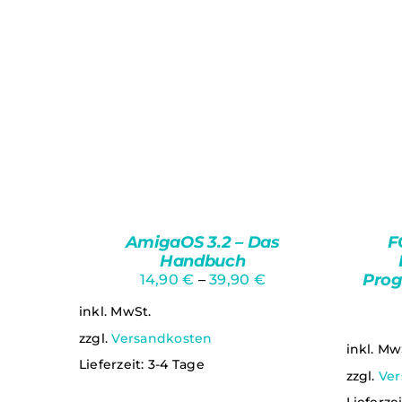
AmigaOS 3.2 – Das
F
Handbuch
Prog
14,90
€
–
39,90
€
inkl. MwSt.
zzgl.
Versandkosten
inkl. Mw
Lieferzeit:
3-4 Tage
zzgl.
Ver
Bewertet
Ungeprüfte
mit
5.00
von
AU
Lieferze