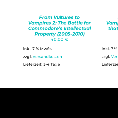
From Vultures to
Vampires 2: The Battle for
Vamp
Commodore’s Intellectual
that
Property (2005-2010)
40,00
€
inkl. 7 % MwSt.
inkl. 7 
zzgl.
Versandkosten
zzgl.
Ver
Lieferzeit:
3-4 Tage
Lieferze
QUICK VIEW