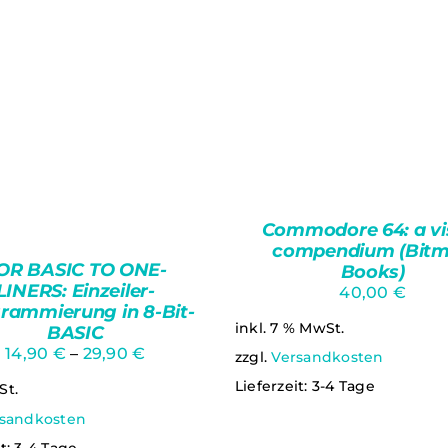
Commodore 64: a vi
compendium (Bit
OR BASIC TO ONE-
Books)
LINERS: Einzeiler-
40,00
€
rammierung in 8-Bit-
inkl. 7 % MwSt.
BASIC
14,90
€
–
29,90
€
zzgl.
Versandkosten
IN DEN WARENKORB
Lieferzeit:
3-4 Tage
St.
QUICK VIEW
sandkosten
DIESES
SFÜHRUNG WÄHLEN
/
it:
3-4 Tage