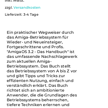
Ungeprüfte
inkl. MwSt.
mit
5.00
von
Verlag
Gesamtbewertungen
5
zzgl.
Versandkosten
AUSFÜHRUNG
Lieferzeit:
3-4 Tage
WÄHLEN
Kontakt
DIESES
/
PRODUKT
DETAILS
WEIST
Ein praktischer Wegweiser durch
MEHRERE
English
das Amiga-Betriebssystem für
VARIANTEN
Wieder- und Neueinsteiger,
AUF.
Fortgeschrittene und Profis.
DIE
"AmigaOS 3.2 - Das Handbuch" ist
OPTIONEN
das umfassende Nachschlagewerk
KÖNNEN
zum aktuellen Amiga-
AUF
DER
Betriebssystem. Das Buch stellt
PRODUKTSEITE
das Betriebssystem von A bis Z vor
GEWÄHLT
und gibt Tipps und Tricks zur
WERDEN
effizienten Nutzung, einfach und
verständlich erklärt. Das Buch
richtet sich an ambitionierte
Anwender, die die Grundlagen des
Betriebssystems beherrschen,
tiefere Techniken erlernen und