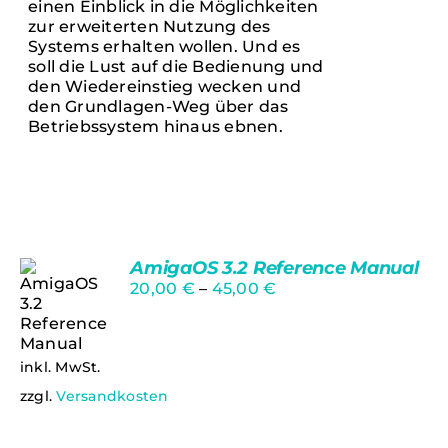
einen Einblick in die Möglichkeiten
zur erweiterten Nutzung des
Systems erhalten wollen. Und es
soll die Lust auf die Bedienung und
den Wiedereinstieg wecken und
den Grundlagen-Weg über das
Betriebssystem hinaus ebnen.
AmigaOS 3.2 Reference Manual
20,00
€
–
45,00
€
Bewertet
Ungeprüfte
inkl. MwSt.
mit
5.00
von
Gesamtbewertungen
5
zzgl.
Versandkosten
AUSFÜHRUNG
WÄHLEN