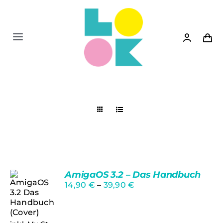
Zum
Inhalt
springen
Toggle
Navigation
Shop
News
Siedler 2
Bücher
AmigaOS 3.2 – Das Handbuch
14,90
€
–
39,90
€
Spiele
Bewertet