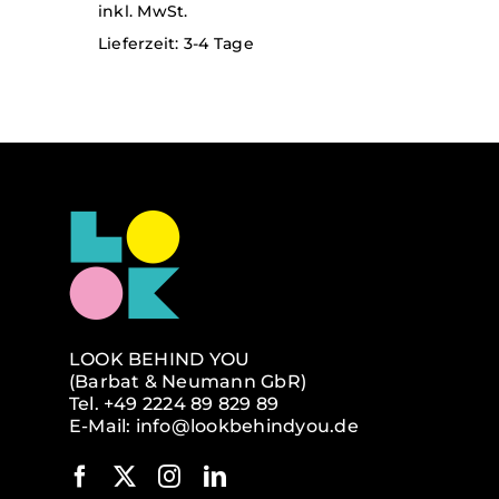
inkl. MwSt.
AUF.
DIE
Lieferzeit:
3-4 Tage
OPTIONEN
KÖNNEN
AUF
DER
PRODUKTSEITE
GEWÄHLT
WERDEN
LOOK BEHIND YOU
(Barbat & Neumann GbR)
Tel.
+49 2224 89 829 89
E-Mail:
info@lookbehindyou.de