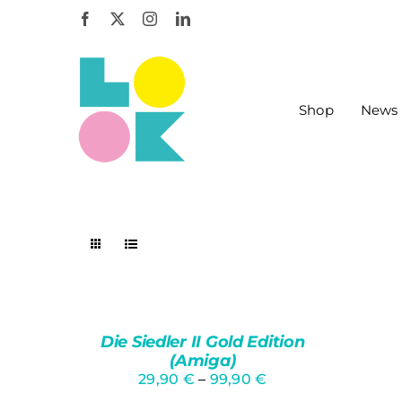
Zum
Inhalt
springen
Shop
News
AUSFÜHRUNG
WÄHLEN
DIESES
/
Die Siedler II Gold Edition
PRODUKT
QUICK
(Amiga)
WEIST
VIEW
29,90
€
–
99,90
€
MEHRERE
VARIANTEN