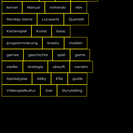
kernel
Manual
nintendo
n64
Monkey Island
Lucasarts
Quartett
Kartenspiel
Kunst
basic
programmierung
kreativ
medien
games
geschichte
spiel
game
siedler
strategie
ubisoft
narrativ
Apokalypse
Abby
Ellie
guide
Videospielkultur
Joel
Storytelling