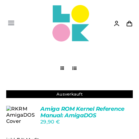
Zum
Inhalt
springen
Toggle
Navigation
Shop
News
Siedler 2
Ausverkauft
Bücher
Amiga ROM Kernel Reference
Manual: AmigaDOS
29,90
€
Spiele
DETAILS