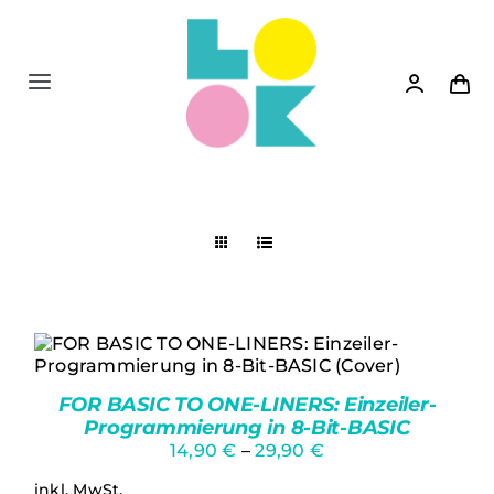
Zum
Inhalt
springen
Toggle
Navigation
Shop
News
Siedler 2
Bücher
DIESES
AUSFÜHRUNG WÄHLEN
/
FOR BASIC TO ONE-LINERS: Einzeiler-
PRODUKT
DETAILS
Programmierung in 8-Bit-BASIC
WEIST
Spiele
14,90
€
–
29,90
€
MEHRERE
VARIANTEN
inkl. MwSt.