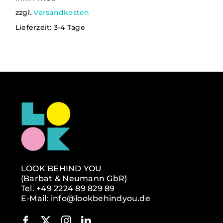
AUF.
Verlag
DIE
zzgl.
Versandkosten
OPTIONEN
Lieferzeit:
3-4 Tage
KÖNNEN
AUF
Kontakt
DER
PRODUKTSEITE
GEWÄHLT
WERDEN
LOOK BEHIND YOU
(Barbat & Neumann GbR)
Tel. +49 2224 89 829 89
E-Mail: info@lookbehindyou.de